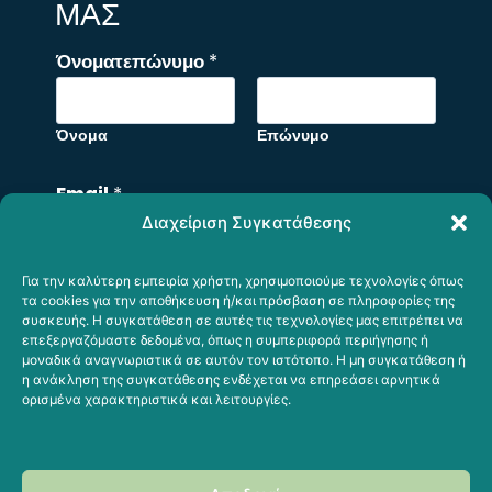
ΜΑΣ
o
Όνοματεπώνυμο
*
r
E
m
Όνομα
Επώνυμο
a
i
Email
*
l
Διαχείριση Συγκατάθεσης
o
r
Για την καλύτερη εμπειρία χρήστη, χρησιμοποιούμε τεχνολογίες όπως
Σχόλιο ή Μήνυμα
τα cookies για την αποθήκευση ή/και πρόσβαση σε πληροφορίες της
συσκευής. Η συγκατάθεση σε αυτές τις τεχνολογίες μας επιτρέπει να
επεξεργαζόμαστε δεδομένα, όπως η συμπεριφορά περιήγησης ή
μοναδικά αναγνωριστικά σε αυτόν τον ιστότοπο. Η μη συγκατάθεση ή
η ανάκληση της συγκατάθεσης ενδέχεται να επηρεάσει αρνητικά
ορισμένα χαρακτηριστικά και λειτουργίες.
Υποβολή