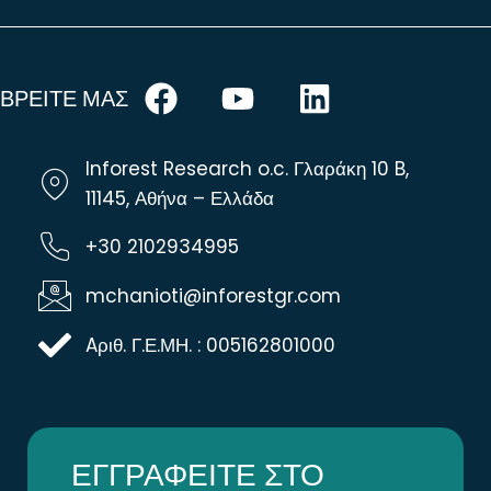
ΒΡΕΙΤΕ ΜΑΣ
Inforest Research o.c. Γλαράκη 10 B,
11145, Αθήνα – Ελλάδα
+30 2102934995
mchanioti@inforestgr.com
Aριθ. Γ.Ε.ΜΗ. : 005162801000
ΕΓΓΡΑΦΕΙΤΕ ΣΤΟ