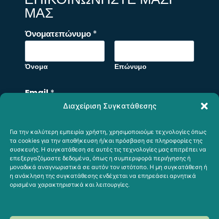
ΜΑΣ
Όνοματεπώνυμο
*
Όνομα
Επώνυμο
Email
*
Διαχείριση Συγκατάθεσης
Για την καλύτερη εμπειρία χρήστη, χρησιμοποιούμε τεχνολογίες όπως
*
Σχόλιο ή Μήνυμα
τα cookies για την αποθήκευση ή/και πρόσβαση σε πληροφορίες της
Ό
συσκευής. Η συγκατάθεση σε αυτές τις τεχνολογίες μας επιτρέπει να
επεξεργαζόμαστε δεδομένα, όπως η συμπεριφορά περιήγησης ή
ν
μοναδικά αναγνωριστικά σε αυτόν τον ιστότοπο. Η μη συγκατάθεση ή
ο
η ανάκληση της συγκατάθεσης ενδέχεται να επηρεάσει αρνητικά
ορισμένα χαρακτηριστικά και λειτουργίες.
μ
α
τ