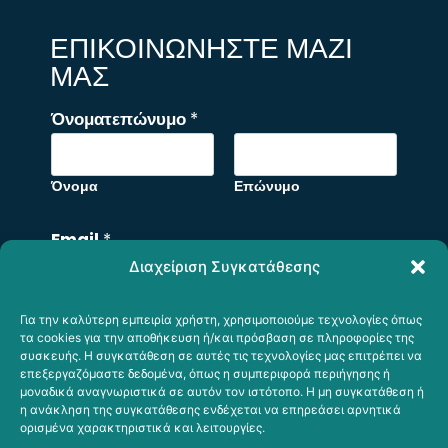
ΕΠΙΚΟΙΝΩΝΗΣΤΕ ΜΑΖΙ
ΜΑΣ
Όνοματεπώνυμο
*
Όνομα
Επώνυμο
Email
*
Διαχείριση Συγκατάθεσης
Για την καλύτερη εμπειρία χρήστη, χρησιμοποιούμε τεχνολογίες όπως
E
Σχόλιο ή Μήνυμα
τα cookies για την αποθήκευση ή/και πρόσβαση σε πληροφορίες της
m
συσκευής. Η συγκατάθεση σε αυτές τις τεχνολογίες μας επιτρέπει να
επεξεργαζόμαστε δεδομένα, όπως η συμπεριφορά περιήγησης ή
a
μοναδικά αναγνωριστικά σε αυτόν τον ιστότοπο. Η μη συγκατάθεση ή
i
η ανάκληση της συγκατάθεσης ενδέχεται να επηρεάσει αρνητικά
ορισμένα χαρακτηριστικά και λειτουργίες.
l