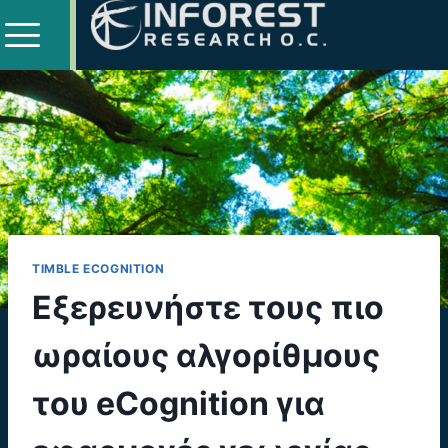
TIMBLE ECOGNITION
Εξερευνήστε τους πιο
ωραίους αλγορίθμους
του eCognition για