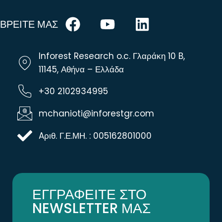
ΒΡΕΙΤΕ ΜΑΣ
Inforest Research o.c. Γλαράκη 10 B,
11145, Αθήνα – Ελλάδα
+30 2102934995
mchanioti@inforestgr.com
Aριθ. Γ.Ε.ΜΗ. : 005162801000
ΕΓΓΡΑΦΕΙΤΕ ΣΤΟ
NEWSLETTER ΜΑΣ