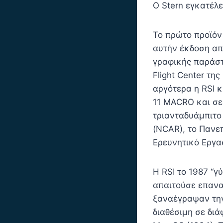
Ο Stern εγκατέλε
Το πρώτο προϊόν 
αυτήν έκδοση από
γραφικής παράστ
Flight Center τη
αργότερα η RSI 
11 MACRO και σε
τριανταδυάμπιτο
(NCAR), το Πανεπ
Ερευνητικό Εργα
Η RSI το 1987 “γ
απαιτούσε επανα
ξαναέγραψαν την
διαθέσιμη σε διά