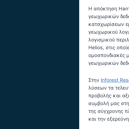
Η απόκτηση Harr
γεωχωρικών δεδο
καταχωρίσεων εμ
γεωχωρικού λογι
λογισμικού περι
Helios, στις οπο
ομοσπονδιακές μη
γεωχωρικών δεδ
Στην
Inforest Re
λύσεων τα τελευτ
προβολής και αξ
συμβολή μας στη
της σύγχρονης π
και την εξερεύν