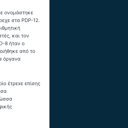
κε ονομάστηκε
ρεχε στα PDP-12.
ιθμητική
τές, και τον
D-8 ήταν ο
ιήθηκε από το
τα όργανα
ίο έτρεxε επίσης
σσα
λώσσα
φικής