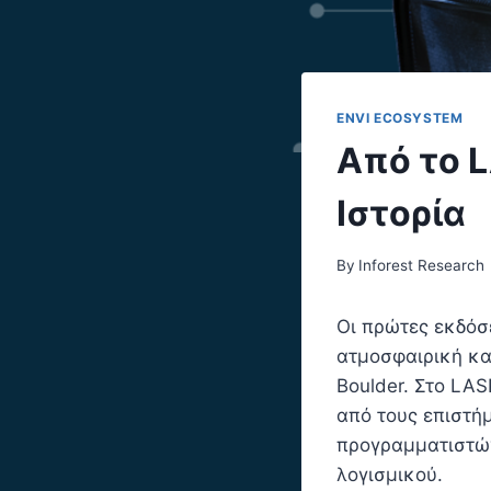
ENVI ECOSYSTEM
Από το 
Ιστορία
By
Inforest Research
Οι πρώτες εκδόσε
ατμοσφαιρική κα
Boulder. Στο LAS
από τους επιστή
προγραμματιστών
λογισμικού.