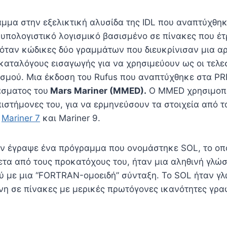
μμα στην εξελικτική αλυσίδα της IDL που αναπτύχθη
 υπολογιστικό λογισμικό βασισμένο σε πίνακες που έτ
χόταν κώδικες δύο γραμμάτων που διευκρίνισαν μια αρ
 καταλόγους εισαγωγής για να χρησιμεύουν ως οι τελεσ
σμού. Μια έκδοση του Rufus που αναπτύχθηκε στα PR
άσματος του
Mars Mariner (MMED).
Ο MMED χρησιμοπο
πιστήμονες του, για να ερμηνεύσουν τα στοιχεία από 
ν
Mariner 7
και Mariner 9.
ρν έγραψε ένα πρόγραμμα που ονομάστηκε SOL, το οπο
θετα από τους προκατόχους του, ήταν μια αληθινή γλώ
 με μια “FORTRAN-ομοειδή” σύνταξη. Το SOL ήταν γ
η σε πίνακες με μερικές πρωτόγονες ικανότητες γρα