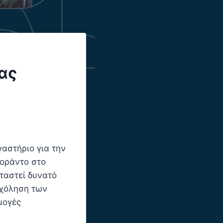
ας
γαστήριο για την
λοράντο στο
αταστεί δυνατό
σχόληση των
μογές