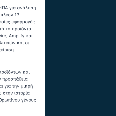
 ΗΠΑ για ανάλυση
ιπλέον 13
φαίες εφαρμογές
τά τα προϊόντα
re, Amplify και
ιτειών και οι
χείριση
προϊόντων και
ην προσπάθεια
ι για την μικρή
 στην ιστορία
νθρωπίνου γένους