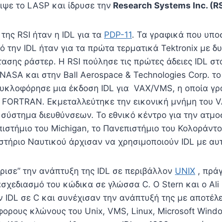
ιψε το LASP και ίδρυσε την
Research Systems Inc. (RSI
της RSI ήταν η IDL για τα
PDP-11
. Τα γραφικά που υπο
 την IDL ήταν για τα πρώτα τερματικά Tektronix με δ
ασης ράστερ. Η RSI πούλησε τις πρώτες άδειες IDL σ
ς NASA και στην Ball Aerospace & Technologies Corp. τ
κυκλοφόρησε μια έκδοση IDL για VAX/VMS, η οποία γ
 FORTRAN. Εκμεταλλεύτηκε την εικονική μνήμη του V
 σύστημα διευθύνσεων. Το εθνικό κέντρο για την ατμ
ιστήμιο του Michigan, το Πανεπιστήμιο του Κολοράντο,
στήριο Ναυτικού άρχισαν να χρησιμοποιούν IDL με αυ
ύρισε” την ανάπτυξη της IDL σε περιβάλλον
UNIX
, πράγ
σχεδιασμό του κώδικα σε γλώσσα C. Ο Stern και ο Ali
 IDL σε C και συνέχισαν την ανάπτυξή της με αποτέλε
φορους κλώνους του Unix, VMS, Linux, Microsoft Windo