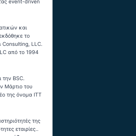
ας event-driven
ατικών και
εκδόθηκε το
 Consulting, LLC.
LLC από το 1994
ι την BSC.
ν Μάρτιο του
νέο της όνομα ITT
αστηριότητές της
τητες εταιρίες..