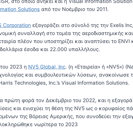
ISR, στο οποίο ανήκει και η Visual Information Solutio
ormation Solutions
από τον Νοέμβριο του 2011.
 Corporation
εξαγοράζει στο σύνολό της την Exelis Inc
νομική συναλλαγή στο τομέα της αεροδιαστημικής και
εταιρία πλέον που υποστηρίζει και αναπτύσει το ENVI κ
 δολλάρια έσοδα και 22.000 υπαλλήλους.
 του 2023 η
NV5 Global, Inc
. (η «Εταιρεία» ή «NV5») (N
χνολογίας και συμβουλευτικών λύσεων, ανακοίνωσε τ
rris Technologies, Inc.’s Visual Information Solutions.
α πρώτη φορά τον Δεκέμβριο του 2022, και η εξαγορά 
ρίσεις και ενισχύει τη θέση της NV5 ως ο κορυφαίος 
μένων της Βόρειας Αμερικής, που συνοδεύει την εξα
λοκληρώθηκε νωρίτερα το 2023