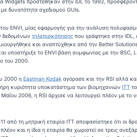
Τα Widgets προστέθηκαν στην IDL το 1992, προσφέροντ
με δυνατότητα σχεδιαμού GUIs.
του ENVI, μίας εφαρμογής για την ανάλυση πολυφασμ
ν δεδομένων
τηλεπισκόπησης
που γράφτηκε στην IDL, 
μιουργήθηκε και αναπτύχθηκε από την Better Solutions
και υποστήριξε το ENVI βάση συμφωνίας με την BSC, 
ο του 2000.
ου 2000 η
Eastman Kodak
αγόρασε και την RSI αλλά κα
πλήρη κυριότητα υποκατάστημα των βιομηχανιών
ITT
το
 Μαΐου 2006, η RSI άρχισε να λειτουργεί πλέον με το 
011 από τη μητρική εταιρία ΙΤΤ αποφασίστηκε ότι οι δρ
πλέον και η ίδια η εταιρία θα χωριστεί σε τρεις ανεξάρ