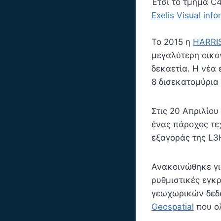
Έτσι το τμήμα C4
Exelis Visual inf
Το 2015 η
HARRIS
μεγαλύτερη οικο
δεκαετία. Η νέα 
8 δισεκατομύρια
Στις 20 Απριλίου
ένας πάροχος τε
εξαγοράς της L3Ha
Ανακοινώθηκε γι
ρυθμιστικές εγκ
γεωχωρικών δεδο
Geospatial
που ο