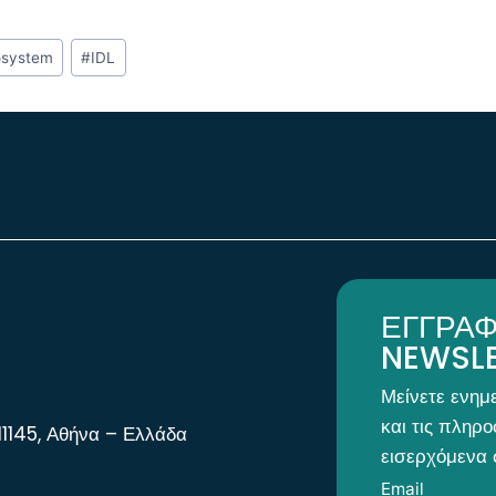
osystem
#
IDL
ΕΓΓΡΑΦ
NEWSLE
Μείνετε ενημ
και τις πληρο
11145, Αθήνα – Ελλάδα
εισερχόμενα 
Email