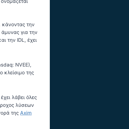
n ονομάζεται
, κάνοντας την
 άμυνας για την
αι την IDL, έχει
asdaq: NVEE),
o κλείσιμο της
έχει λάβει όλες
πάροχος λύσεων
γορά της
Axim