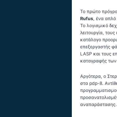
Το πρώτο πρόγρα
Rufus
, ένα απλό
Το λογισμικό δε
λειτουργία, τους
κατάλογο προορι
επεξεργαστής φ
LASP και τους ε
καταγραφής τω
Αργότερα, o Στε
στα pdp-8. Αντί
προγραμματισμού
προσανατολισμέν
αναπαράστασης.