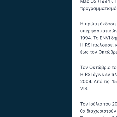
Mac OS (1994). 
προγραμματισμό 
Η πρώτη έκδοση 
υπερφασματικώ
1994. Το ENVI δη
Η RSI πωλούσε, 
έως τον Οκτώβρι
Τον Οκτώβριο τ
Η RSI έγινε εν 
2004. Από τις 15
VIS.
Τον Ιούλιο του 2
θα διαχωριστούν 