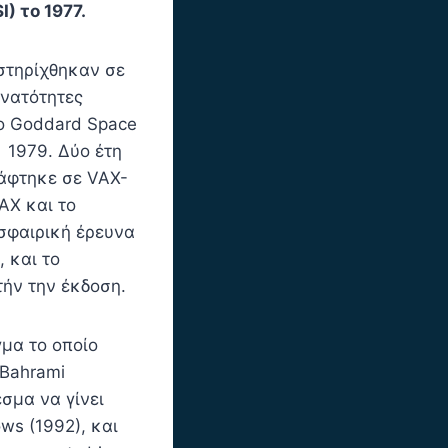
) το 1977.
στηρίχθηκαν σε
υνατότητες
το Goddard Space
ο 1979. Δύο έτη
ράφτηκε σε VAX-
AX και το
οσφαιρική έρευνα
 και το
τήν την έκδοση.
μα το οποίο
 Bahrami
σμα να γίνει
ws (1992), και