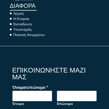
ΔΙΑΦΟΡΑ
Αρχική
Η Εταιρεία
Εκπαίδευση
Υποστήριξη
Πολιτική Απορρήτου
ΕΠΙΚΟΙΝΩΝΗΣΤΕ ΜΑΖΙ
ΜΑΣ
*
Όνοματεπώνυμο
*
o
r
Ό
Όνομα
Επώνυμο