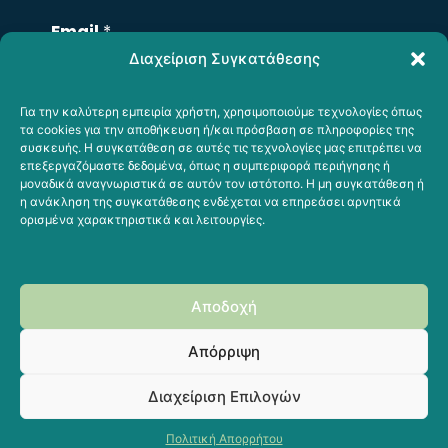
ν
ο
Email
*
μ
Διαχείριση Συγκατάθεσης
α
τ
Για την καλύτερη εμπειρία χρήστη, χρησιμοποιούμε τεχνολογίες όπως
Σχόλιο ή Μήνυμα
τα cookies για την αποθήκευση ή/και πρόσβαση σε πληροφορίες της
ε
συσκευής. Η συγκατάθεση σε αυτές τις τεχνολογίες μας επιτρέπει να
π
επεξεργαζόμαστε δεδομένα, όπως η συμπεριφορά περιήγησης ή
μοναδικά αναγνωριστικά σε αυτόν τον ιστότοπο. Η μη συγκατάθεση ή
ώ
η ανάκληση της συγκατάθεσης ενδέχεται να επηρεάσει αρνητικά
ν
ορισμένα χαρακτηριστικά και λειτουργίες.
υ
μ
Υποβολή
ο
Αποδοχή
Απόρριψη
Διαχείριση Επιλογών
© 1998, 2003, 2025 Με επιφύλαξη παντός
δικαιώματος
Πολιτική Απορρήτου