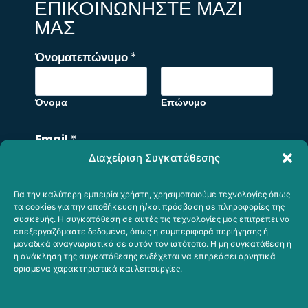
ΕΠΙΚΟΙΝΩΝΗΣΤΕ ΜΑΖΙ
ΜΑΣ
Όνοματεπώνυμο
*
Όνομα
Επώνυμο
Email
*
Διαχείριση Συγκατάθεσης
Για την καλύτερη εμπειρία χρήστη, χρησιμοποιούμε τεχνολογίες όπως
ή
Σχόλιο ή Μήνυμα
τα cookies για την αποθήκευση ή/και πρόσβαση σε πληροφορίες της
o
συσκευής. Η συγκατάθεση σε αυτές τις τεχνολογίες μας επιτρέπει να
επεξεργαζόμαστε δεδομένα, όπως η συμπεριφορά περιήγησης ή
r
μοναδικά αναγνωριστικά σε αυτόν τον ιστότοπο. Η μη συγκατάθεση ή
Ό
η ανάκληση της συγκατάθεσης ενδέχεται να επηρεάσει αρνητικά
ορισμένα χαρακτηριστικά και λειτουργίες.
ν
ο